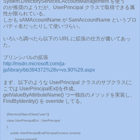
System.DirectoryServices.AccountManagement を使う
のが推奨のようだが、UserPrincipal クラスで取得できる属
性が限られている。
しかも sAMAccountName が SamAccountName というプロ
パティ名だったりして使いづらい。
いろいろ調べたら以下の URL に拡張の仕方が書いてあっ
た。
プリンシパルの拡張
http://msdn.microsoft.com/ja-
jp/library/bb384372%28v=vs.90%29.aspx
まず、以下のような UserPrincipal クラスのサブクラス(こ
こでは UserPrincipalExt)を作成。
getValueByAttributeName() つー独自のメソッドを実装し、
FindByIdentity() を override してる。
[DirectoryObjectClass("user")]
class UserPrincipalExt : UserPrincipal
{
public UserPrincipalExt(PrincipalContext context)
:base(context){}