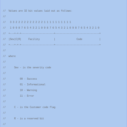
// Values are 32 bit values laid out as follows:
//
// 3 3 2 2 2 2 2 2 2 2 2 2 1 1 1 1 1 1 1 1 1 1
// 1 0 9 8 7 6 5 4 3 2 1 0 9 8 7 6 5 4 3 2 1 0 9 8 7 6 5 4 3 2 1 0
// +---+-+-+-----------------------+-------------------------------+
// |Sev|C|R| Facility | Code |
// +---+-+-+-----------------------+-------------------------------+
//
// where
//
// Sev - is the severity code
//
// 00 - Success
// 01 - Informational
// 10 - Warning
// 11 - Error
//
// C - is the Customer code flag
//
// R - is a reserved bit
//