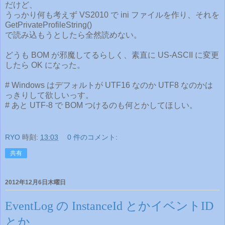
だけど、
うっかり何も考えず VS2010 で ini ファイルを作り、それを
GetPrivateProfileString()
で読み込もうとしたら全然読めない。
どうも BOM が邪魔してるらしく、素直に US-ASCII に変更
したら OK になった。
# Windows はデフォルトが UTF16 なのか UTF8 なのかは
っきりして欲しいっす。
# あと UTF-8 で BOM つけるのも何とかしてほしい。
RYO
時刻:
13:03
0 件のコメント:
共有
2012年12月6日木曜日
EventLog の InstanceId とかイベントID
とか