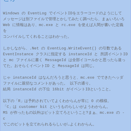
Windows
の EventLog で
イベントID
をエラーコードのようにして
メッセージ
は別ファイルで管理とかしてみたく
調べたら、まぁいろいろ
Web に情報
はあり、mc.ex
e と rc.exe を使えば
人間が書いた定義
を
コンパイルしてくれ
ることはわかった。
しかしながら、.
Net の Eve
ntLog.WriteEvent
()
の引数である
EventInstance
クラスに指定する
instanceId
と
所謂イベントID
と
mc ファイルに書く MessageId は全部イコールかと思ったら違っ
てた。
おそらく
イベント
I
D
と Message
I
d
は同じ。
じゃ instanceId
はなんだろうと思うと、mc.exe ででき
たヘッダ
ファイル
に親切なコメントがあった。
以下の通り
。
結局
instanceId の
下位
16
bit が
イベントID
ということ。
以下の「R
」は予約されていてよくわからんが常に 0 の模様。
「C」
は customer bit
というものらしいがようわか
らん。
MS が作ったもの以外はビット立てろということ?まぁ、m
c.exe
の -
c
でこのビットを立てれられるらしいが…
よくわからん。