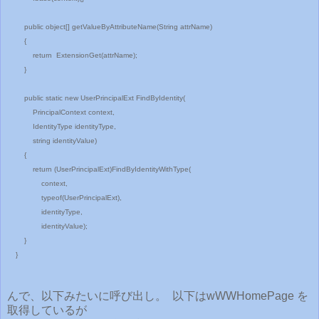
public object[] getValueByAttributeName(String attrName)
{
return ExtensionGet(attrName);
}
public static new UserPrincipalExt FindByIdentity(
PrincipalContext context,
IdentityType identityType,
string identityValue)
{
return (UserPrincipalExt)FindByIdentityWithType(
context,
typeof(UserPrincipalExt),
identityType,
identityValue);
}
}
んで、以下みたいに呼び出し。 以下はwWWHomePage を
取得しているが