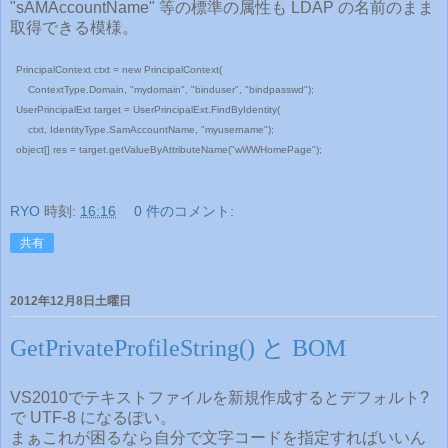
"sAMAccountName" 等の標準の属性も LDAP の名前のまま
取得できる模様。
PrincipalContext ctxt = new PrincipalContext(
ContextType.Domain, "mydomain", "binduser", "bindpasswd");
UserPrincipalExt target = UserPrincipalExt.FindByIdentity(
ctxt, IdentityType.SamAccountName, "myusername");
object[] res = target.getValueByAttributeName("wWWHomePage");
RYO
時刻:
16:16
0 件のコメント:
共有
2012年12月8日土曜日
GetPrivateProfileString() と BOM
VS2010でテキストファイルを新規作成するとデフォルト?
で UTF-8 になるぽい。
まぁこれが困るなら自分で文字コードを指定すればいいん