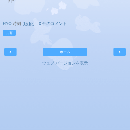
.[!.]*
RYO
時刻:
15:58
0 件のコメント:
共有
‹
›
ホーム
ウェブ バージョンを表示