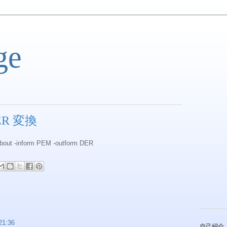
ge
DER 変換
ubout -inform PEM -outform DER
1:36
自己紹介