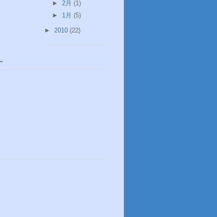
►
2月
(1)
►
1月
(5)
►
2010
(22)
ー