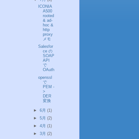
ICONIA
A500
rooted
& ad-
hoc &
http
proxy
メモ
Salesfor
ce の
SOAP
API
で
OAuth
openssl
で
PEM -
>
DER
変換
►
6月
(1)
►
5月
(2)
►
4月
(1)
►
3月
(2)