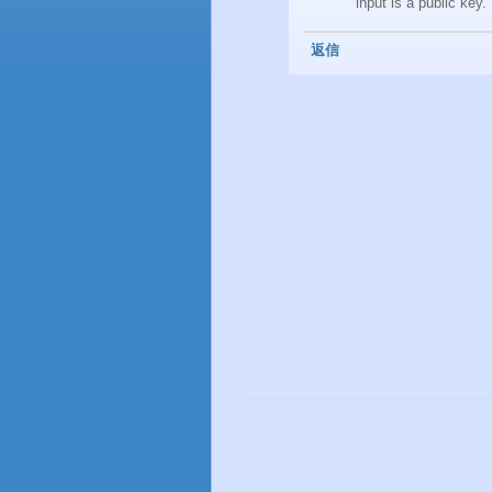
input is a public key.
返信