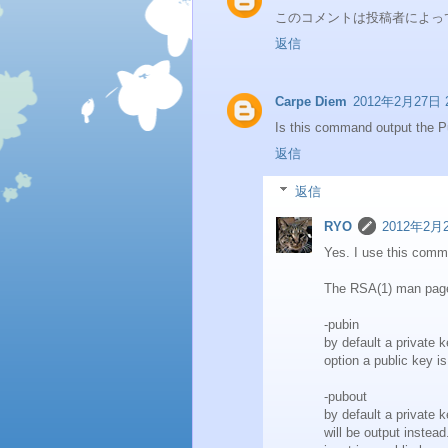
このコメントは投稿者によっ
返信
Carpe Diem
2012年2月27日 2
Is this command output the P
返信
返信
RYO
2012年2月2
Yes. I use this com
The RSA(1) man pag
-pubin
by default a private k
option a public key is
-pubout
by default a private k
will be output instead