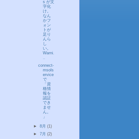
s が文
字化
け。
なん
かフ
ォン
トが
足り
んら
し
い。
Warni.
..
connect-
msols
ervice
で
「資
格情
報を
認証
でき
ませ
ん。
」
►
8月
(1)
►
7月
(2)