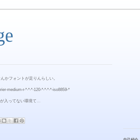
ge
字化け。なんかフォントが足りんらしい。
ier-medium-r-*-*-*-120-*-*-*-*-iso8859-*
が入ってない環境て…
自己紹介