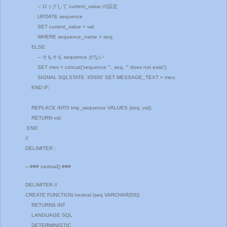
-- ロックして current_value の設定
UPDATE sequence
SET current_value = val
WHERE sequence_name = seq;
ELSE
-- そもそも sequence がない
SET mes = concat('sequence "', seq, '" does not exist');
SIGNAL SQLSTATE '45000' SET MESSAGE_TEXT = mes;
END IF;
REPLACE INTO tmp_sequence VALUES (seq, val);
RETURN val;
END
//
DELIMITER ;
-- ### nextval() ###
DELIMITER //
CREATE FUNCTION nextval (seq VARCHAR(50))
RETURNS INT
LANGUAGE SQL
DETERMINISTIC