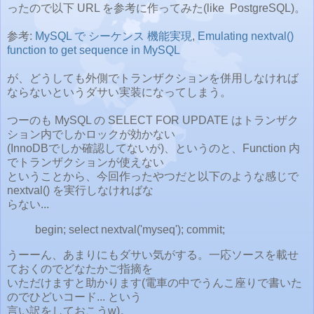
ったので以下 URL を参考に作ってみた(like PostgreSQL)。
参考:
MySQL で シーケンス 機能実現
,
Emulating nextval()
function to get sequence in MySQL
が、どうしても外側でトランザクションを併用しなければ
ならないというダサい実装になってしまう。
つーのも MySQL の SELECT FOR UPDATE はトランザク
ション内でしかロックが効かない
(InnoDBでしか確認してないが)、というのと、Function 内
でトランザクションが使えない
ということから、今回作ったやつだと以下のような感じで
nextval() を実行しなければな
らない...
begin; select nextval('myseq'); commit;
うーーん、あまりにもダサい気がする。一応ソースを載せ
ておくのでどなたかご指摘を
いただけますと助かります(電車の中でうんこ座りで書いた
のでひどいコード... という
言い訳をしておこうw)。