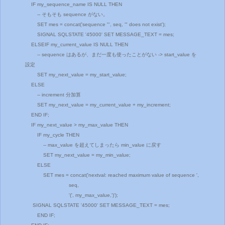
IF my_sequence_name IS NULL THEN
-- そもそも sequence がない。
SET mes = concat('sequence "', seq, '" does not exist');
SIGNAL SQLSTATE '45000' SET MESSAGE_TEXT = mes;
ELSEIF my_current_value IS NULL THEN
-- sequence はあるが、まだ一度も使ったことがない -> start_value を
設定
SET my_next_value = my_start_value;
ELSE
-- increment 分加算
SET my_next_value = my_current_value + my_increment;
END IF;
IF my_next_value > my_max_value THEN
IF my_cycle THEN
-- max_value を超えてしまったら min_value に戻す
SET my_next_value = my_min_value;
ELSE
SET mes = concat('nextval: reached maximum value of sequence ',
seq,
'(', my_max_value,')');
SIGNAL SQLSTATE '45000' SET MESSAGE_TEXT = mes;
END IF;