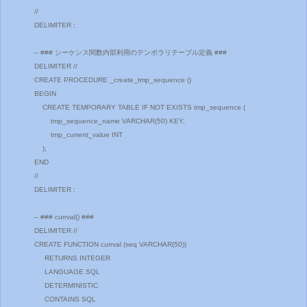
//
DELIMITER ;
-- ### シーケンス関数内部利用のテンポラリテーブル定義 ###
DELIMITER //
CREATE PROCEDURE _create_tmp_sequence ()
BEGIN
CREATE TEMPORARY TABLE IF NOT EXISTS tmp_sequence (
tmp_sequence_name VARCHAR(50) KEY,
tmp_current_value INT
);
END
//
DELIMITER ;
-- ### currval() ###
DELIMITER //
CREATE FUNCTION currval (seq VARCHAR(50))
RETURNS INTEGER
LANGUAGE SQL
DETERMINISTIC
CONTAINS SQL