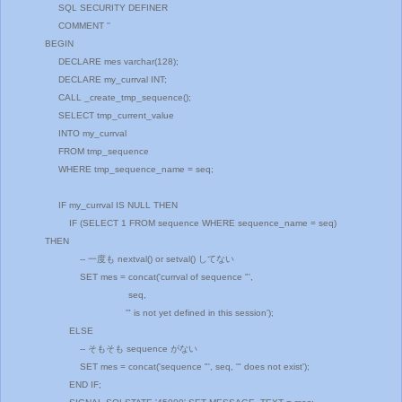
SQL SECURITY DEFINER
COMMENT ''
BEGIN
DECLARE mes varchar(128);
DECLARE my_currval INT;
CALL _create_tmp_sequence();
SELECT tmp_current_value
INTO my_currval
FROM tmp_sequence
WHERE tmp_sequence_name = seq;
IF my_currval IS NULL THEN
IF (SELECT 1 FROM sequence WHERE sequence_name = seq)
THEN
-- 一度も nextval() or setval() してない
SET mes = concat('currval of sequence "',
seq,
'" is not yet defined in this session');
ELSE
-- そもそも sequence がない
SET mes = concat('sequence "', seq, '" does not exist');
END IF;