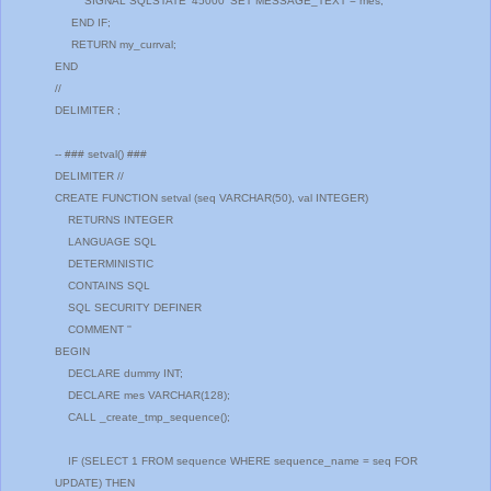
SIGNAL SQLSTATE '45000' SET MESSAGE_TEXT = mes;
END IF;
RETURN my_currval;
END
//
DELIMITER ;
-- ### setval() ###
DELIMITER //
CREATE FUNCTION setval (seq VARCHAR(50), val INTEGER)
RETURNS INTEGER
LANGUAGE SQL
DETERMINISTIC
CONTAINS SQL
SQL SECURITY DEFINER
COMMENT ''
BEGIN
DECLARE dummy INT;
DECLARE mes VARCHAR(128);
CALL _create_tmp_sequence();
IF (SELECT 1 FROM sequence WHERE sequence_name = seq FOR
UPDATE) THEN