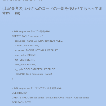
(上記参考の
jlakeさんのコードの一部を使わせてもらってま
すm(__)m)
-- ### sequence テーブル定義 ###
CREATE TABLE sequence (
sequence_name VARCHAR(50) NOT NULL,
current_value BIGINT,
increment BIGINT NOT NULL DEFAULT 1,
start_value BIGINT,
min_value BIGINT,
max_value BIGINT,
is_cycle BOOLEAN DEFAULT FALSE,
PRIMARY KEY (sequence_name)
);
-- ### sequence テーブルデフォルト定義 ###
DELIMITER //
CREATE TRIGGER sequence_default BEFORE INSERT ON sequence
FOR EACH ROW