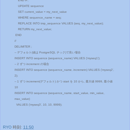
END IF;
UPDATE sequence
SET current_value = my_next_value
WHERE sequence_name = seq;
REPLACE INTO tmp_sequence VALUES (seq, my_next_value);
RETURN my_next_value;
END
//
DELIMITER ;
-- デフォルト(値は PostgreSQL チック)で良い場合
INSERT INTO sequence (sequence_name) VALUES ('myseq1');
-- 2 ずつ increment の場合
INSERT INTO sequence (sequence_name, incremetn) VALUES ('myseq2',
2);
-- 1 ずつ increment(デフォルト) かつ start を 10 から, 最大値 9999, 最小値
10
INSERT INTO sequence (sequence_name, start_value, min_value,
max_value)
VALUES ('myseq3', 10, 10, 9999);
RYO
時刻:
11:50