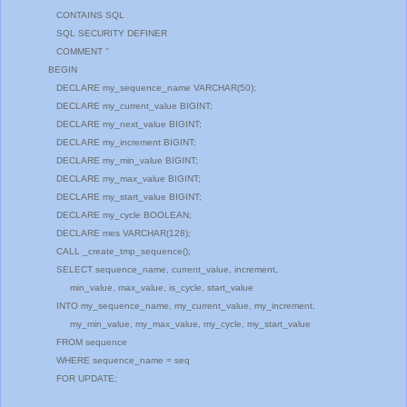
CONTAINS SQL
SQL SECURITY DEFINER
COMMENT ''
BEGIN
DECLARE my_sequence_name VARCHAR(50);
DECLARE my_current_value BIGINT;
DECLARE my_next_value BIGINT;
DECLARE my_increment BIGINT;
DECLARE my_min_value BIGINT;
DECLARE my_max_value BIGINT;
DECLARE my_start_value BIGINT;
DECLARE my_cycle BOOLEAN;
DECLARE mes VARCHAR(128);
CALL _create_tmp_sequence();
SELECT sequence_name, current_value, increment,
min_value, max_value, is_cycle, start_value
INTO my_sequence_name, my_current_value, my_increment,
my_min_value, my_max_value, my_cycle, my_start_value
FROM sequence
WHERE sequence_name = seq
FOR UPDATE;