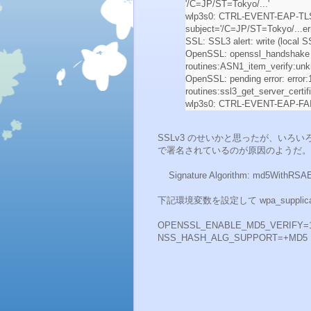
'/C=JP/ST=Tokyo/...'
wlp3s0: CTRL-EVENT-EAP-TL
subject='/C=JP/ST=Tokyo/...err='
SSL: SSL3 alert: write (local SS
OpenSSL: openssl_handshake 
routines:ASN1_item_verify:un
OpenSSL: pending error: error
routines:ssl3_get_server_certific
wlp3s0: CTRL-EVENT-EAP-FAIL
SSLv3 のせいかと思ったが、いろ
で署名されているのが原因のようだ。
Signature Algorithm: md5WithRSAE
下記環境変数を設定して wpa_suppl
OPENSSL_ENABLE_MD5_VERIFY=
NSS_HASH_ALG_SUPPORT=+MD5