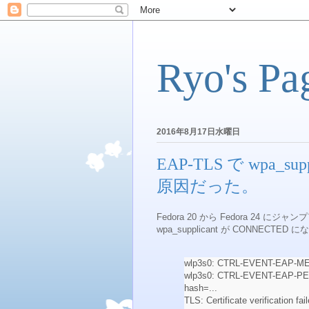
Ryo's Pa
2016年8月17日水曜日
EAP-TLS で wpa_
原因だった。
Fedora 20 から Fedora 24 
wpa_supplicant が CONNECTED 
wlp3s0: CTRL-EVENT-EAP-MET
wlp3s0: CTRL-EVENT-EAP-PEE
hash=...
TLS: Certificate verification fail