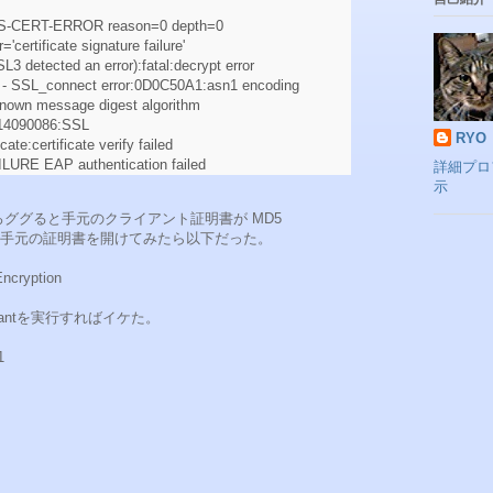
S-CERT-ERROR reason=0 depth=0
certificate signature failure'
L3 detected an error):fatal:decrypt error
- SSL_connect error:0D0C50A1:asn1 encoding
known message digest algorithm
:14090086:SSL
RYO
ate:certificate verify failed
URE EAP authentication failed
詳細プロ
示
いろググると手元のクライアント証明書が MD5
手元の証明書を開けてみたら以下だった。
ncryption
icantを実行すればイケた。
1