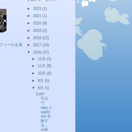
►
2023
(1)
►
2021
(1)
►
2020
(9)
►
2019
(2)
►
2018
(22)
フィールを表
►
2017
(24)
▼
2016
(37)
►
12月
(3)
►
11月
(8)
►
10月
(6)
►
9月
(5)
▼
8月
(1)
EAP-
TLS
で
wpa_s
upplic
ant 失
敗す
る。
md5