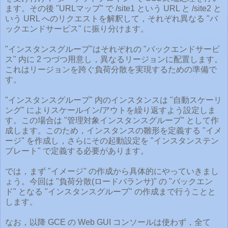
ます。その後 "URLマップ" で /site1 という URL と /site2 と
いう URL へのリクエストを解釈して，それぞれ異なる "バ
ックエンドサービス" に振り分けます。
"インスタンスグループ"はそれぞれの "バックエンドサービ
ス" 内に 2 つづつ用意し，異なるリージョンに配置します。
これはリージョンを跨ぐ負荷分散を実現するための準備で
す。
"インスタンスグループ" 内のインスタンスは "自動スケーリ
ング" によりスケールイン/アウトを繰り返すよう設定しま
す。この場合は "管理対象インスタンスグループ" として作
成します。このため，インスタンスの雛形を定義する "イメ
ージ" を作成し，さらにその起動設定を "インスタンステン
プレート" で定義する必要があります。
では，まず "イメージ" の作成から具体的にやっていきまし
ょう。今回は "負荷分散(ロードバランサ)" の "バックエン
ド" となる "インスタンスグループ" の作成まで行うことと
します。
なお，以降 GCE の Web GUI コンソールは使わず，全て