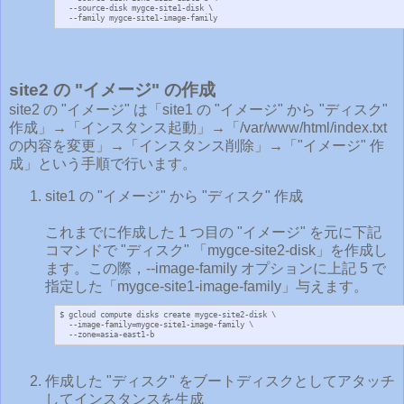
  --source-disk mygce-site1-disk \

  --family mygce-site1-image-family
site2 の "イメージ" の作成
site2 の "イメージ" は「site1 の "イメージ" から "ディスク"
作成」→「インスタンス起動」→「/var/www/html/index.txt
の内容を変更」→「インスタンス削除」→「"イメージ" 作
成」という手順で行います。
site1 の "イメージ" から "ディスク" 作成
これまでに作成した 1 つ目の "イメージ" を元に下記
コマンドで "ディスク" 「mygce-site2-disk」を作成し
ます。この際，--image-family オプションに上記 5 で
指定した「mygce-site1-image-family」与えます。
$ gcloud compute disks create mygce-site2-disk \

  --image-family=mygce-site1-image-family \

  --zone=asia-east1-b
作成した "ディスク" をブートディスクとしてアタッチ
してインスタンスを生成