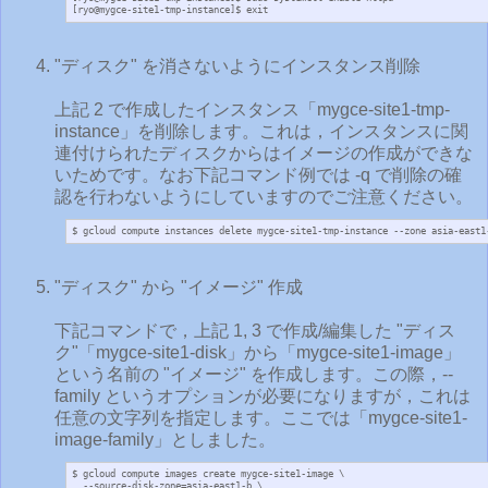
[ryo@mygce-site1-tmp-instance]$ exit
"ディスク" を消さないようにインスタンス削除
上記 2 で作成したインスタンス「mygce-site1-tmp-
instance」を削除します。これは，インスタンスに関
連付けられたディスクからはイメージの作成ができな
いためです。なお下記コマンド例では -q で削除の確
認を行わないようにしていますのでご注意ください。
$ gcloud compute instances delete mygce-site1-tmp-instance --zone asia-east1
"ディスク" から "イメージ" 作成
下記コマンドで，上記 1, 3 で作成/編集した "ディス
ク"「mygce-site1-disk」から「mygce-site1-image」
という名前の "イメージ" を作成します。この際，--
family というオプションが必要になりますが，これは
任意の文字列を指定します。ここでは「mygce-site1-
image-family」としました。
$ gcloud compute images create mygce-site1-image \

  --source-disk-zone=asia-east1-b \
