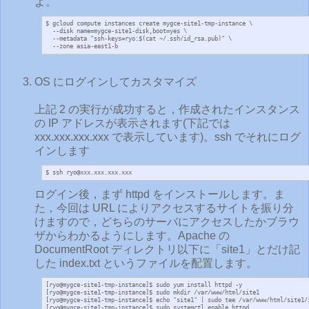
よ。
$ gcloud compute instances create mygce-site1-tmp-instance \

  --disk name=mygce-site1-disk,boot=yes \

  --metadata "ssh-keys=ryo:$(cat ~/.ssh/id_rsa.pub)" \

  --zone asia-east1-b
OS にログインしてカスタマイズ
上記 2 の実行が成功すると，作成されたインスタンス
の IP アドレスが表示されます(下記では
xxx.xxx.xxx.xxx で表示しています)。ssh でそれにログ
インします
$ ssh ryo@xxx.xxx.xxx.xxx
ログイン後，まず httpd をインストールします。ま
た，今回は URL によりアクセスするサイトを振り分
けますので，どちらのサーバにアクセスしたかブラウ
ザからわかるようにします。Apache の
DocumentRoot ディレクトリ以下に「site1」とだけ記
した index.txt というファイルを配置します。
[ryo@mygce-site1-tmp-instance]$ sudo yum install httpd -y

[ryo@mygce-site1-tmp-instance]$ sudo mkdir /var/www/html/site1

[ryo@mygce-site1-tmp-instance]$ echo "site1" | sudo tee /var/www/html/site1/i
[ryo@mygce-site1-tmp-instance]$ sudo systemctl enable httpd
