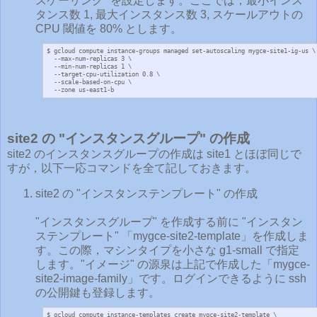
スケーリング" を設定します。ここでは，最小インス
タンス数 1, 最大インスタンス数 3, スケールアウトの
CPU 閾値を 80% とします。
$ gcloud compute instance-groups managed set-autoscaling mygce-site1-ig-us \

  --max-num-replicas 3 \

  --min-num-replicas 1 \

  --target-cpu-utilization 0.8 \

  --scale-based-on-cpu \

  --zone us-east1-b
site2 の "インスタンスグループ" の作成
site2 のインスタンスグループの作成は site1 とほぼ同じで
すが，以下一応コマンドを全て記しておきます。
site2 の "インスタンステンプレート" の作成
"インスタンスグループ" を作成する前に "インスタン
ステンプレート" 「mygce-site2-template」を作成しま
す。この際，マシンタイプを小さな g1-small で指定
します。"イメージ" の源泉は上記で作成した「mygce-
site2-image-family」です。ログインできるように ssh
の公開鍵も登録します。
$ gcloud compute instance-templates create mygce-site2-template \
