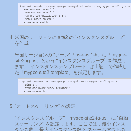
$ gcloud compute instance-groups managed set-autoscaling mygce-site2-ig-asia 
  --max-num-replicas 3 \

  --min-num-replicas 1 \

  --target-cpu-utilization 0.8 \

  --scale-based-on-cpu \

  --zone asia-east1-b
米国のリージョンに site2 の "インスタンスグループ"
を作成
米国リージョンの "ゾーン"「us-east1-b」に「mygce-
site2-ig-us」という "インスタンスグループ" を作成し
ます。"インスタンステンプレート" は上記 1 で作成し
た「mygce-site2-template」を指定します。
$ gcloud compute instance-groups managed create mygce-site2-ig-us \

  --size 1 \

  --template mygce-site2-template \

  --zone us-east1-b
"オートスケーリング" の設定
"インスタンスグループ"「mygce-site2-ig-us」に "自動
スケーリング" を設定します。ここでは，最小インス
タンス数 1, 最大インスタンス数 3, スケールアウトの