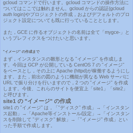
gcloud コマンドで行います。gcloud コマンドの操作方法に
ついてはここでは触れません。gcloud からの認証(gcloud
auth login)やプロジェクトの作成，およびデフォルトのプロ
ジェクト設定についても既に行っていることとします。
また，GCE に作るオブジェクトの名前は全て「mygce-」と
いうプレフィクスをつけたいと思います。
"イメージ" の作成まで
まず，インスタンスの雛形となる "イメージ" を作成しま
す。今回は GCP が公開している CentOS 7 の "イメージ"
をベースとし，その上に Apache (httpd)が稼働するようにし
ます。また，前出の図のように機能が異なる Web サーバに
URL で振り分けを行いますので，2 つの "イメージ" を作成
します。今後、これらのサイトを便宜上「site1」「site2」
と呼びます。
site1 の "イメージ" の作成
site1 の "イメージ" は，「"ディスク" 作成」→「インスタン
ス起動」→「Apache等インストール/設定」→「インスタン
スを削除して "ディスク" 解放」→「"イメージ" 作成」とい
った手順で作成します。