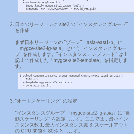
  --machine-type g1-small \

  --image-family mygce-site2-image-family \

  --metadata "ssh-keys=ryo:$(cat ~/.ssh/id_rsa.pub)"
日本のリージョンに site2 の "インスタンスグループ"
を作成
まず日本リージョンの "ゾーン"「asia-east1-b」に
「mygce-site2-ig-asia」という "インスタンスグルー
プ" を作成します。"インスタンステンプレート" は上
記 1 で作成した「mygce-site2-template」を指定しま
す。
$ gcloud compute instance-groups managed create mygce-site2-ig-asia \

  --size 1 \

  --template mygce-site2-template \

  --zone asia-east1-b
"オートスケーリング" の設定
"インスタンスグループ"「mygce-site2-ig-asia」に "自
動スケーリング" を設定します。ここでは，最小イン
スタンス数 1, 最大インスタンス数 3, スケールアウト
の CPU 閾値を 80% とします。