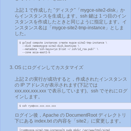
上記 1 で作成した "ディスク"「mygce-site2-disk」か
らインスタンスを生成します。ssh 鍵は 1 つ目のイン
スタンスを作成したときと同じように指定します。イ
ンスタンス名は「mygce-site2-tmp-instance」としま
した。
$ gcloud compute instances create mygce-site2-tmp-instance \

  --disk name=mygce-site2-disk,boot=yes \

  --metadata "ssh-keys=ryo:$(cat ~/.ssh/id_rsa.pub)" \

  --zone asia-east1-b
OS にログインしてカスタマイズ
上記 2 の実行が成功すると，作成されたインスタンス
の IP アドレスが表示されます(下記では
xxx.xxx.xxx.xxx で表示しています)。ssh でそれにログ
インします。
$ ssh ryo@xxx.xxx.xxx.xxx
ログイン後，Apache の DocumentRoot ディレクトリ
下にある index.txt の内容を「site2」に変更します。
[ryo@mygce-site2-tmp-instance]$ sudo mkdir /var/www/html/site2
