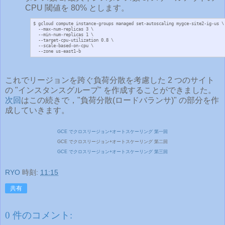
CPU 閾値を 80% とします。
$ gcloud compute instance-groups managed set-autoscaling mygce-site2-ig-us \

  --max-num-replicas 3 \

  --min-num-replicas 1 \

  --target-cpu-utilization 0.8 \

  --scale-based-on-cpu \

  --zone us-east1-b
これでリージョンを跨ぐ負荷分散を考慮した 2 つのサイト
の "インスタンスグループ" を作成することができました。
次回
はこの続きで，"負荷分散(ロードバランサ)" の部分を作
成していきます。
GCE でクロスリージョン+オートスケーリング 第一回
GCE でクロスリージョン+オートスケーリング 第二回
GCE でクロスリージョン+オートスケーリング 第三回
RYO
時刻:
11:15
共有
0 件のコメント: