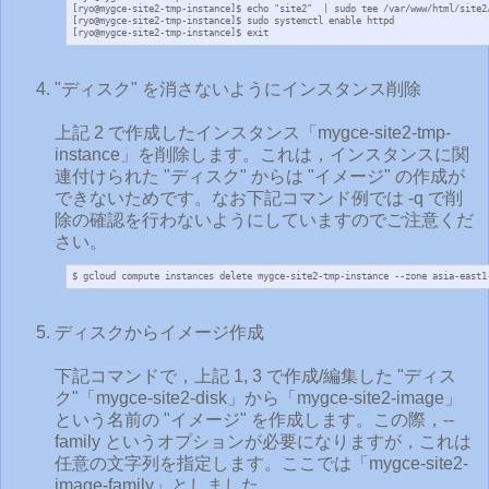
[ryo@mygce-site2-tmp-instance]$ echo "site2"  | sudo tee /var/www/html/site2/
[ryo@mygce-site2-tmp-instance]$ sudo systemctl enable httpd

[ryo@mygce-site2-tmp-instance]$ exit
"ディスク" を消さないようにインスタンス削除
上記 2 で作成したインスタンス「mygce-site2-tmp-
instance」を削除します。これは，インスタンスに関
連付けられた "ディスク" からは "イメージ" の作成が
できないためです。なお下記コマンド例では -q で削
除の確認を行わないようにしていますのでご注意くだ
さい。
$ gcloud compute instances delete mygce-site2-tmp-instance --zone asia-east1
ディスクからイメージ作成
下記コマンドで，上記 1, 3 で作成/編集した "ディス
ク"「mygce-site2-disk」から「mygce-site2-image」
という名前の "イメージ" を作成します。この際，--
family というオプションが必要になりますが，これは
任意の文字列を指定します。ここでは「mygce-site2-
image-family」としました。