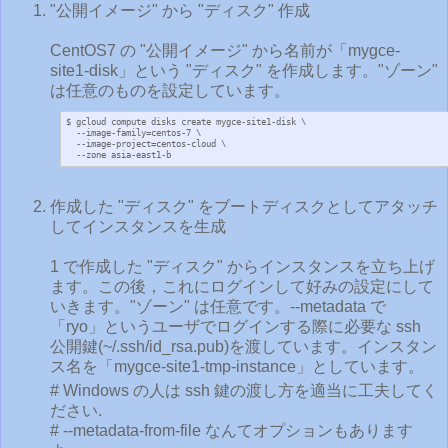
"公開イメージ" から "ディスク" 作成
CentOS7 の "公開イメージ" から名前が「mygce-
site1-disk」という "ディスク" を作成します。"ゾーン"
は任意のものを設定しています。
$ gcloud compute disks create mygce-site1-disk \

  --image-family=centos-7 \

  --image-project=centos-cloud \

  --zone asia-east1-b
作成した "ディスク" をブートディスクとしてアタッチ
してインスタンスを生成
1 で作成した "ディスク" からインスタンスを立ち上げ
ます。この後，これにログインして好みの設定にして
いきます。"ゾーン" は任意です。--metadata で
「ryo」というユーザでログインする際に必要な ssh
公開鍵(~/.ssh/id_rsa.pub)を渡しています。インスタン
ス名を「mygce-site1-tmp-instance」としています。
# Windows の人は ssh 鍵の渡し方を適当に工夫してく
ださい.
# --metadata-from-file なんてオプションもあります