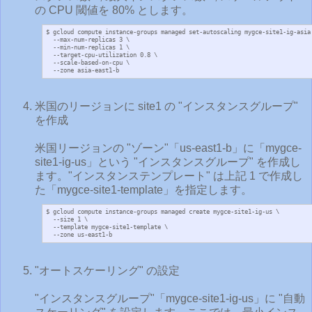
の CPU 閾値を 80% とします。
$ gcloud compute instance-groups managed set-autoscaling mygce-site1-ig-asia 
  --max-num-replicas 3 \

  --min-num-replicas 1 \

  --target-cpu-utilization 0.8 \

  --scale-based-on-cpu \

  --zone asia-east1-b
米国のリージョンに site1 の "インスタンスグループ"
を作成
米国リージョンの "ゾーン"「us-east1-b」に「mygce-
site1-ig-us」という "インスタンスグループ" を作成し
ます。"インスタンステンプレート" は上記 1 で作成し
た「mygce-site1-template」を指定します。
$ gcloud compute instance-groups managed create mygce-site1-ig-us \

  --size 1 \

  --template mygce-site1-template \

  --zone us-east1-b
"オートスケーリング" の設定
"インスタンスグループ"「mygce-site1-ig-us」に "自動