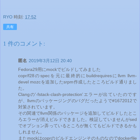
RYO
時刻:
17:52
共有
1 件のコメント:
匿名
2019年3月12日 20:40
Fedora29用にmockでビルドしてみました
copr/f28のspecを元に最終的にbuildrequiresにllvm llvm-
devel mozcを追加したsrpm作成したところビルド通りまし
た。
Clangの'-fstack-clash-protection'エラーが出ていたのです
が、llvmのパッケージングのバグだったようで#1672012で
対策されています。
その関連でllvm関係のパッケージを追加してビルドしたとこ
ろエラーが消えビルドできました。検証していませんがsed
でオプション弄っているところが無くてもビルドできるかも
しれません。
またmockはcoprのビルドエンジンそのものなのでdockerfile