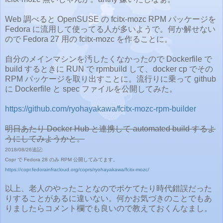
Web 調べると OpenSUSE の fcitx-mozc RPM パッケージを
Fedora に流用して使ってる人が多いようで。何か解せない
ので Fedora 27 用の fcitx-mozc を作ることに。
自分のメインマシンを汚したくなかったので Dockerfile で
build するときに RUN で rpmbuild して、docker cp でその
RPM パッケージを取り出すことに。流行りに乗って github
に Dockerfile と spec ファイルを公開してみた。
https://github.com/ryohayakawa/fcitx-mozc-rpm-builder
明日あたり Docker Hub と連携して automated build するよ
うにしてみようかと。
2018/08/26追記:
Copr で Fedora 28 のみ RPM 公開してみてます。
https://copr.fedorainfracloud.org/coprs/ryohayakawa/fcitx-mozc/
以上、老人のやったことなのでボケてたり時代錯誤だった
りすることがあるに違いない。何かお気づきのことでもあ
りましたらコメント欄でも良いので教えておくんなまし。