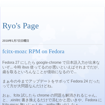
Ryo's Page
2018年1月7日日曜日
fcitx-mozc RPM on Fedora
Fedora 27 にしたら google-chrome で日本語入力が出来な
いぞ... 今時 ibus 使ってるのが悪いといえばそれまでだが、
歳を取るといろんなことが億劫になるので...
まぁ今の今までアップデートをサボって Fedora 24 だった
って方が大問題なんだけどね。
おぉ、fcitx 試したら chrome の問題も解消されるじゃん。
と、.xinitrc 書き換えるだけで済むかと思いきや、Fedora に
fcitx-mozc 無いじゃんか。anthy 嫌いだしなぁ。