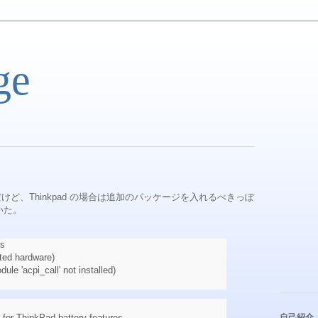
ge
けど、Thinkpad の場合は追加のパッケージを入れるべきっぽ
付いた。
es
ted hardware)
ule 'acpi_call' not installed)
e for ThinkPad battery features
自己紹介