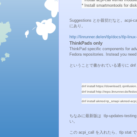
* Install smartmontools for disk
Suggestions とか親切だなと。ac
にあり。
http://linrunner.de/en/tlp/docs/tlp-l
ThinkPads only
ThinkPad specific components for advan
Fedora repositories. Instead you need 
ということで書かれている通りに dnf
dnf install https://download1.rpmfusio
dnf install http://repo.linrunner.de/fed
dnf install akmod-tp_smapi akmod-acpi_
ちなみに最新版は tlp-updates-
い。
この acpi_call を入れたら、tlp 