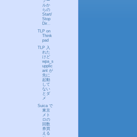
ソー
ルか
らの
Start/
Stop
Dir...
TLP on
Think
pad
TLP 入
れた
けど
wpa_s
upplic
ant が
先に
起動
して
ない
とダ
メ
Suica で
東京
メト
ロの
回数
券買
える