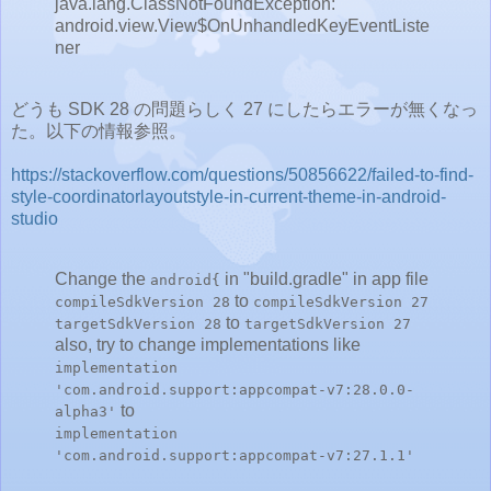
java.lang.ClassNotFoundException:
android.view.View$OnUnhandledKeyEventListe
ner
どうも SDK 28 の問題らしく 27 にしたらエラーが無くなっ
た。以下の情報参照。
https://stackoverflow.com/questions/50856622/failed-to-find-
style-coordinatorlayoutstyle-in-current-theme-in-android-
studio
Change the
in "build.gradle" in app file
android{
to
compileSdkVersion 28
compileSdkVersion 27
to
targetSdkVersion 28
targetSdkVersion 27
also, try to change implementations like
implementation
'com.android.support:appcompat-v7:28.0.0-
to
alpha3'
implementation
'com.android.support:appcompat-v7:27.1.1'