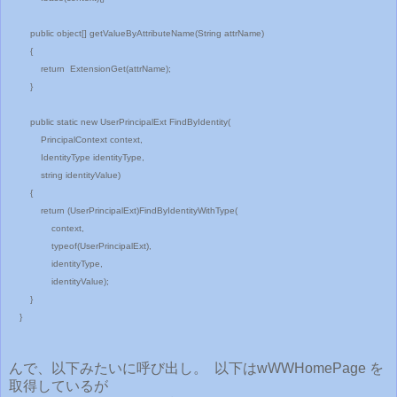
public object[] getValueByAttributeName(String attrName)
{
return ExtensionGet(attrName);
}
public static new UserPrincipalExt FindByIdentity(
PrincipalContext context,
IdentityType identityType,
string identityValue)
{
return (UserPrincipalExt)FindByIdentityWithType(
context,
typeof(UserPrincipalExt),
identityType,
identityValue);
}
}
んで、以下みたいに呼び出し。 以下はwWWHomePage を
取得しているが