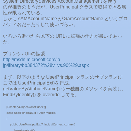
System.DirectoryServices.AccountManagement を使う
のが推奨のようだが、UserPrincipal クラスで取得できる属
性が限られている。
しかも sAMAccountName が SamAccountName というプロ
パティ名だったりして使いづらい。
いろいろ調べたら以下の URL に拡張の仕方が書いてあっ
た。
プリンシパルの拡張
http://msdn.microsoft.com/ja-
jp/library/bb384372%28v=vs.90%29.aspx
まず、以下のような UserPrincipal クラスのサブクラス(こ
こでは UserPrincipalExt)を作成。
getValueByAttributeName() つー独自のメソッドを実装し、
FindByIdentity() を override してる。
[DirectoryObjectClass("user")]
class UserPrincipalExt : UserPrincipal
{
public UserPrincipalExt(PrincipalContext context)
:base(context){}