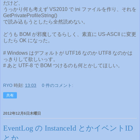
だけど、
うっかり何も考えず VS2010 で ini ファイルを作り、それを
GetPrivateProfileString()
で読み込もうとしたら全然読めない。
どうも BOM が邪魔してるらしく、素直に US-ASCII に変更
したら OK になった。
# Windows はデフォルトが UTF16 なのか UTF8 なのかは
っきりして欲しいっす。
# あと UTF-8 で BOM つけるのも何とかしてほしい。
RYO
時刻:
13:03
0 件のコメント:
共有
2012年12月6日木曜日
EventLog の InstanceId とかイベントID
とか