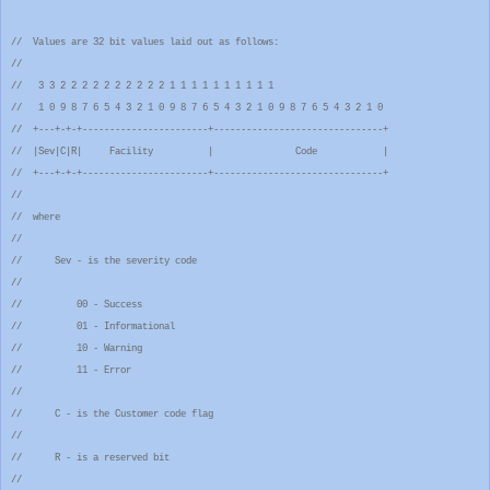
// Values are 32 bit values laid out as follows:
//
// 3 3 2 2 2 2 2 2 2 2 2 2 1 1 1 1 1 1 1 1 1 1
// 1 0 9 8 7 6 5 4 3 2 1 0 9 8 7 6 5 4 3 2 1 0 9 8 7 6 5 4 3 2 1 0
// +---+-+-+-----------------------+-------------------------------+
// |Sev|C|R| Facility | Code |
// +---+-+-+-----------------------+-------------------------------+
//
// where
//
// Sev - is the severity code
//
// 00 - Success
// 01 - Informational
// 10 - Warning
// 11 - Error
//
// C - is the Customer code flag
//
// R - is a reserved bit
//