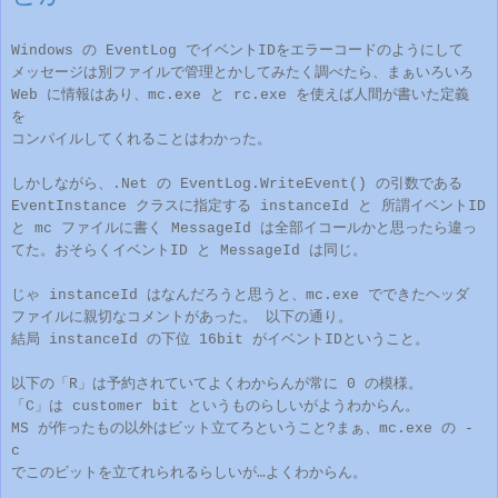
Windows
の EventLog で
イベントID
をエラーコードのようにして
メッセージ
は別ファイルで管理とかしてみたく
調べたら、まぁいろいろ
Web に情報
はあり、mc.ex
e と rc.exe を使えば
人間が書いた定義
を
コンパイルしてくれ
ることはわかった。
しかしながら、.
Net の Eve
ntLog.WriteEvent
()
の引数である
EventInstance
クラスに指定する
instanceId
と
所謂イベントID
と
mc ファイルに書く MessageId は全部イコールかと思ったら違っ
てた。
おそらく
イベント
I
D
と Message
I
d
は同じ。
じゃ instanceId
はなんだろうと思うと、mc.exe ででき
たヘッダ
ファイル
に親切なコメントがあった。
以下の通り
。
結局
instanceId の
下位
16
bit が
イベントID
ということ。
以下の「R
」は予約されていてよくわからんが常に 0 の模様。
「C」
は customer bit
というものらしいがようわか
らん。
MS が作ったもの以外はビット立てろということ?まぁ、m
c.exe
の -
c
でこのビットを立てれられるらしいが…
よくわからん。