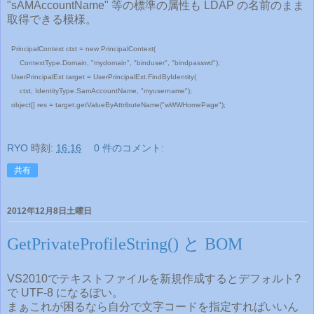
"sAMAccountName" 等の標準の属性も LDAP の名前のまま
取得できる模様。
PrincipalContext ctxt = new PrincipalContext(
ContextType.Domain, "mydomain", "binduser", "bindpasswd");
UserPrincipalExt target = UserPrincipalExt.FindByIdentity(
ctxt, IdentityType.SamAccountName, "myusername");
object[] res = target.getValueByAttributeName("wWWHomePage");
RYO
時刻:
16:16
0 件のコメント:
共有
2012年12月8日土曜日
GetPrivateProfileString() と BOM
VS2010でテキストファイルを新規作成するとデフォルト?
で UTF-8 になるぽい。
まぁこれが困るなら自分で文字コードを指定すればいいん