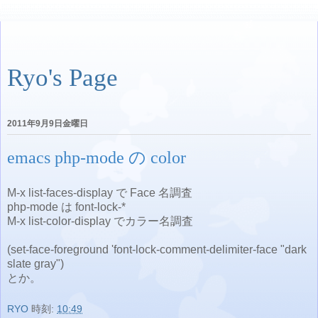
Ryo's Page
2011年9月9日金曜日
emacs php-mode の color
M-x list-faces-display で Face 名調査
php-mode は font-lock-*
M-x list-color-display でカラー名調査
(set-face-foreground 'font-lock-comment-delimiter-face "dark
slate gray")
とか。
RYO
時刻:
10:49