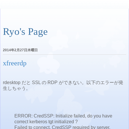
Ryo's Page
2014年2月27日木曜日
xfreerdp
rdesktop だと SSL の RDP ができない。以下のエラーが発
生しちゃう。
ERROR: CredSSP: Initialize failed, do you have
correct kerberos tgt initialized ?
Failed to connect, CredSSP required by server.