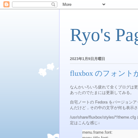
Ryo's Pa
2023年1月9日月曜日
fluxbox のフォ
なんかいろいろ疲れて全くブログは更
あったのでたまには更新してみる。
自宅ノートの Fedora をバージョン
んだけど，その中の文字が何も表示さ
/usr/share/fluxbox/styles
定はこんな感じ↓
menu.frame.fon
menu.title.fon