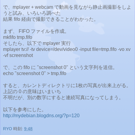
で、mplayer + webcam で動画を見ながら静止画撮影をしよ
うと試み、いろいろ調べた
結果 fifo 経由で撮影できることがわかった。
まず、 FIFO ファイルを作成。
mkfifo tmp.fifo
そしたら、以下で mplayer 実行
mplayer tv:// -tv device=/dev/video0 -input file=tmp.fifo -vo xv
-vf screenshot
で、この fifo に "screenshot 0" という文字列を送信。
echo "screenshot 0" > tmp.fifo
すると、カレントディレクトリに1枚の写真が出来上がる。
上記の 0 の意味はいまいち
不明だが、別の数字にすると連続写真になってしまう。
以下を参考にした。
http://mydebian.blogdns.org/?p=120
RYO
時刻:
9:48