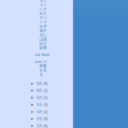
ネジ
メン
トさ
れた
デバ
イス
を作
成す
るに
は認
証が
必要
out there
yum の
変数
を見
る
►
9月
(5)
►
8月
(1)
►
6月
(1)
►
5月
(3)
►
4月
(2)
►
2月
(4)
►
1月
(4)